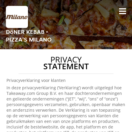
DöNER KEBAB -
PIZZA'S MILANO
PRIVACY
STATEMENT
Privacyverklaring voor klanten
In deze privacyverklaring (‘Verklaring’) wordt uitgelegd hoe
Takeaway.com Group B.V. en haar dochterondernemingen
en gelieerde ondernemingen (“JET”, “wij”, “ons” of “onze”)
persoonsgegevens verzamelen, gebruiken, openbaar maken
en anderszins verwerken. De Verklaring is van toepassing
op de verwerking van persoonsgegevens van klanten die
gebruikmaken van een van onze platforms en producten,
inclusief de bestelwebsite, de app, het platform en de