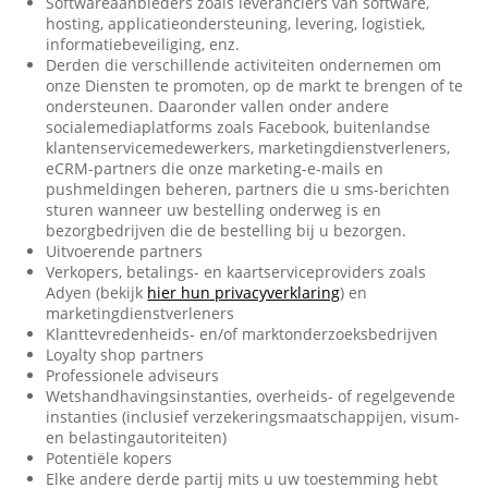
Softwareaanbieders zoals leveranciers van software,
hosting, applicatieondersteuning, levering, logistiek,
informatiebeveiliging, enz.
Derden die verschillende activiteiten ondernemen om
onze Diensten te promoten, op de markt te brengen of te
ondersteunen. Daaronder vallen onder andere
socialemediaplatforms zoals Facebook, buitenlandse
klantenservicemedewerkers, marketingdienstverleners,
eCRM-partners die onze marketing-e-mails en
pushmeldingen beheren, partners die u sms-berichten
sturen wanneer uw bestelling onderweg is en
bezorgbedrijven die de bestelling bij u bezorgen.
Uitvoerende partners
Verkopers, betalings- en kaartserviceproviders zoals
Adyen (bekijk
hier hun privacyverklaring
) en
marketingdienstverleners
Klanttevredenheids- en/of marktonderzoeksbedrijven
Loyalty shop partners
Professionele adviseurs
Wetshandhavingsinstanties, overheids- of regelgevende
instanties (inclusief verzekeringsmaatschappijen, visum-
en belastingautoriteiten)
Potentiële kopers
Elke andere derde partij mits u uw toestemming hebt