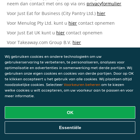
neem dan contact met ons op via ons
privacyformulier
Voor Just Eat for Business (City Pantry Ltd.)
hier
Voor Menulog Pty Ltd. kunt u
hier
contact opnemen
Voor Just Eat UK kunt u
hier
contact opnemen
Voor Takeaway.com Group B.V.
hier
Just Eat Takeaway.com Data Protection Officer -
Wij gebruiken cookies en andere technologieën om uw
Takeaway.com Group B.V.
gebruikerservaring te verbeteren, te personaliseren, analyses voor
optimalisatie en advertenties in samenwerking met derde partijen. Wij
Piet Heinkade 61
gebruiken onze eigen cookies en cookies van derde partijen. Door op OK
1019 GM Amsterdam
te klikken accepteert u het gebruik van alle cookies. Wij plaatsen altijd
Nederland
noodzakelijke cookies. Selecteer
Voorkeuren beheren
om te kiezen
welke cookies u wilt accepteren, om uw voorkeur aan te passen en voor
Bijgewerkte versies van deze
meer informatie.
Privacyverklaring
OK
Wij kunnen deze Verklaring van tijd tot tijd bijwerken als
reactie op veranderende juridische, technische of zakelijke
ontwikkelingen. Wanneer wij onze Privacyverklaring
Essentiële
bijwerken, zullen wij passende maatregelen nemen om u
op de hoogte te brengen, in overeenstemming met het